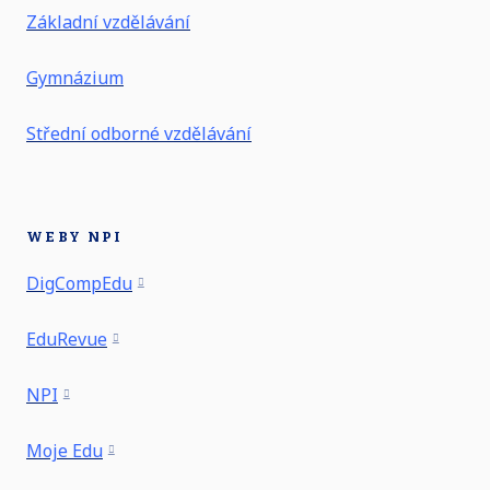
Základní vzdělávání
Gymnázium
Střední odborné vzdělávání
WEBY NPI
DigCompEdu
EduRevue
NPI
Moje Edu