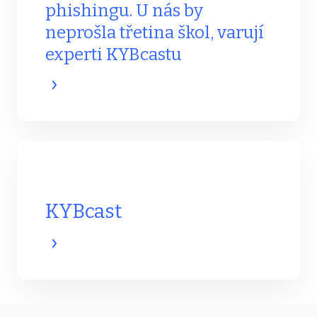
phishingu. U nás by
neprošla třetina škol, varují
experti KYBcastu
KYBcast