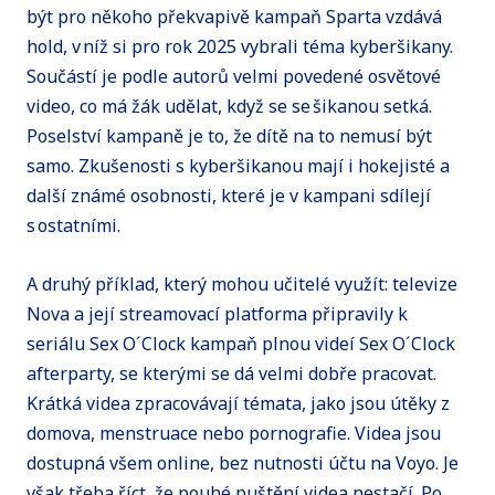
být pro někoho překvapivě kampaň Sparta vzdává
hold, v níž si pro rok 2025 vybrali téma kyberšikany.
Součástí je podle autorů velmi povedené osvětové
video, co má žák udělat, když se se šikanou setká.
Poselství kampaně je to, že dítě na to nemusí být
samo. Zkušenosti s kyberšikanou mají i hokejisté a
další známé osobnosti, které je v kampani sdílejí
s ostatními.
A druhý příklad, který mohou učitelé využít: televize
Nova a její streamovací platforma připravily k
seriálu Sex O´Clock kampaň plnou videí Sex O´Clock
afterparty, se kterými se dá velmi dobře pracovat.
Krátká videa zpracovávají témata, jako jsou útěky z
domova, menstruace nebo pornografie. Videa jsou
dostupná všem online, bez nutnosti účtu na Voyo. Je
však třeba říct, že pouhé puštění videa nestačí. Po