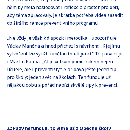
něm by měla následovat i reflexe a prostor pro děti,
aby téma zpracovaly. Je zkrátka potřeba videa zasadit
do širšího rámce preventivního programu.
„Ne vždy je však k dispozici metodika,“ upozorňuje
Václav Maněna a hned přichází s návrhem: „K jejímu
vytvoření lze využít umělou inteligenci.“ To potvrzuje
i Martin Kaliba: „AI je velkým pomocníkem nejen
učitele, ale i preventisty.“ A přidává ještě jeden tip
pro školy: Jeden svět na školách. Ten funguje už
nějakou dobu a pořád nabízí skvělé tipy k prevenci.
Zákazy nefungují, to víme už z Obecné školy