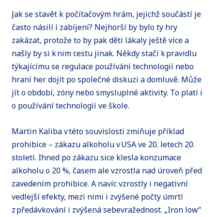
Jak se stavět k počítačovým hrám, jejichž součástí je
často násilí i zabíjení? Nejhorší by bylo ty hry
zakázat, protože to by pak děti lákaly ještě více a
našly by si k nim cestu jinak. Někdy stačí k pravidlu
týkajícímu se regulace používání technologií nebo
hraní her dojít po společné diskuzi a domluvě. Může
jít o období, zóny nebo smysluplné aktivity. To platí i
o používání technologií ve škole.
Martin Kaliba v této souvislosti zmiňuje příklad
prohibice – zákazu alkoholu v USA ve 20. letech 20.
století. Ihned po zákazu sice klesla konzumace
alkoholu o 20 %, časem ale vzrostla nad úroveň před
zavedením prohibice. A navíc vzrostly i negativní
vedlejší efekty, mezi nimi i zvýšené počty úmrtí
z předávkování i zvýšená sebevražednost. „Iron low“