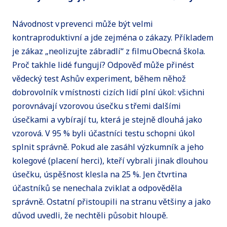
Návodnost v prevenci může být velmi
kontraproduktivní a jde zejména o zákazy. Příkladem
je zákaz „neolizujte zábradlí“ z filmu Obecná škola.
Proč takhle lidé fungují? Odpověď může přinést
vědecký test Ashův experiment, během něhož
dobrovolník v místnosti cizích lidí plní úkol: všichni
porovnávají vzorovou úsečku s třemi dalšími
úsečkami a vybírají tu, která je stejně dlouhá jako
vzorová. V 95 % byli účastníci testu schopni úkol
splnit správně. Pokud ale zasáhl výzkumník a jeho
kolegové (placení herci), kteří vybrali jinak dlouhou
úsečku, úspěšnost klesla na 25 %. Jen čtvrtina
účastníků se nenechala zviklat a odpověděla
správně. Ostatní přistoupili na stranu většiny a jako
důvod uvedli, že nechtěli působit hloupě.