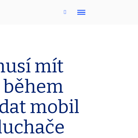
Menu
musí mít
, během
edat mobil
sluchače