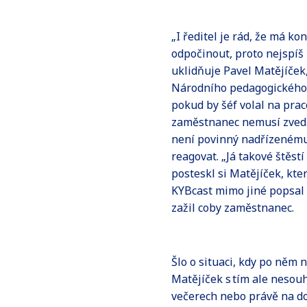
„I ředitel je rád, že má k
odpočinout, proto nejspíš 
uklidňuje Pavel Matějíček,
Národního pedagogického i
pokud by šéf volal na prac
zaměstnanec nemusí zveda
není povinný nadřízenému
reagovat. „Já takové štěstí
posteskl si Matějíček, kt
KYBcast mimo jiné popsal i
zažil coby zaměstnanec.
Šlo o situaci, kdy po něm 
Matějíček s tím ale nesouh
večerech nebo právě na dov