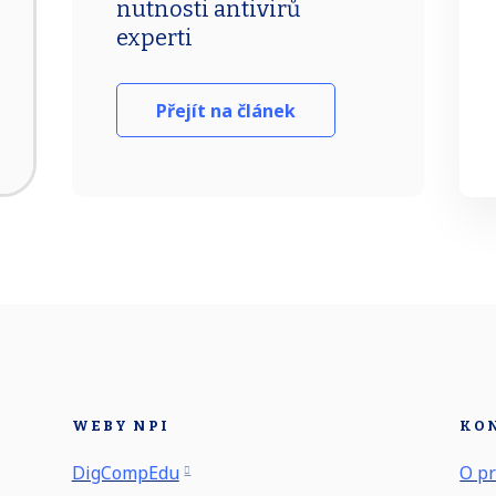
nutnosti antivirů
experti
Přejít na článek
WEBY NPI
KO
DigCompEdu
O pr