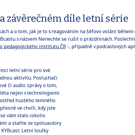
na závěrečném díle letní série
kách a o tom, jak je to s reagováním na šéfovo volání během 
YBcastu s názvem Nenechte se rušit o prázdninách. Poslechn
 pedagogického institutu ČR
, případně v podcastových apl
mci letní série pro své
adnou aktivitu. Posluchači
vé či audio zprávy o tom,
léta nejen s technologiemi.
rostřed hustého temného
přesně ve chvíli, kdy jste
 se vám stalo cokoliv
námi a staňte se spoluautory
 KYBcast: Letní toulky