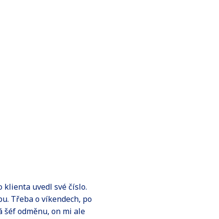
klienta uvedl své číslo.
obu. Třeba o víkendech, po
dá šéf odměnu, on mi ale