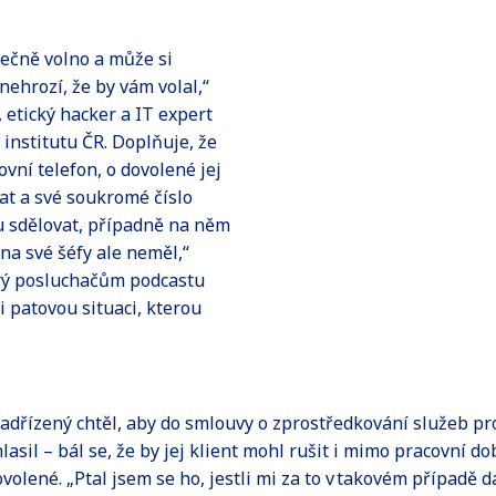
onečně volno a může si
nehrozí, že by vám volal,“
 etický hacker a IT expert
nstitutu ČR. Doplňuje, že
ovní telefon, o dovolené jej
t a své soukromé číslo
 sdělovat, případně na něm
 na své šéfy ale neměl,“
erý posluchačům podcastu
 patovou situaci, kterou
nadřízený chtěl, aby do smlouvy o zprostředkování služeb pro 
lasil – bál se, že by jej klient mohl rušit i mimo pracovní d
olené. „Ptal jsem se ho, jestli mi za to v takovém případě 