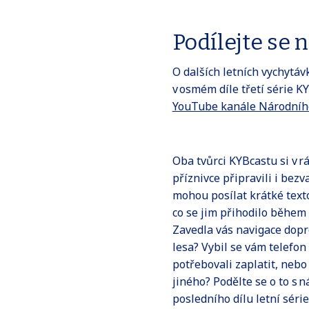
Podílejte se 
O dalších letních vychytáv
v osmém díle třetí série K
YouTube kanále Národního
Oba tvůrci KYBcastu si v rá
příznivce připravili i bezv
mohou posílat krátké texto
co se jim přihodilo během 
Zavedla vás navigace dop
lesa? Vybil se vám telefon 
potřebovali zaplatit, nebo
jiného? Podělte se o to s 
posledního dílu letní série