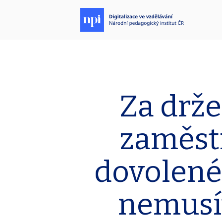
Za drže
zaměst
dovolené 
nemusít