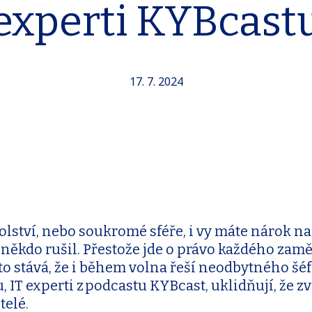
experti KYBcast
17. 7. 2024
kolství, nebo soukromé sféře, i vy máte nárok 
s někdo rušil. Přestože jde o právo každého zam
sto stává, že i během volna řeší neodbytného šéf
IT experti z podcastu KYBcast, uklidňují, že zv
telé.