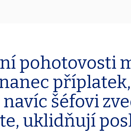
ní pohotovosti 
nanec příplatek
navíc šéfovi zv
e, uklidňují po