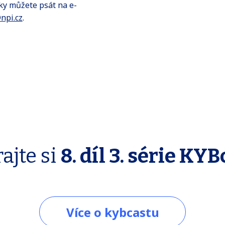
ky můžete psát na e-
npi.cz
.
ajte si
8. díl 3. série KYB
Více o kybcastu