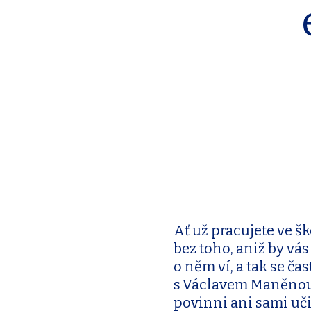
Ať už pracujete ve š
bez toho, aniž by vá
o něm ví, a tak se ča
s Václavem Maněnou, 
povinni ani sami uči