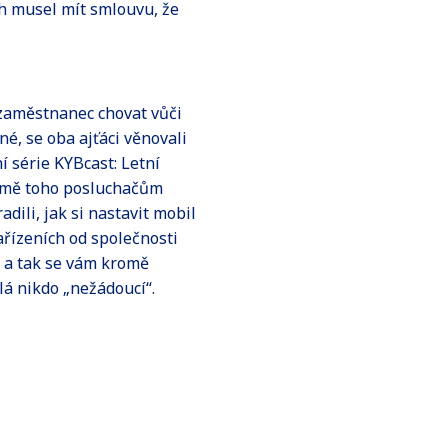
ych musel mít smlouvu, že
 zaměstnanec chovat vůči
é, se oba ajťáci věnovali
í série KYBcast: Letní
omě toho posluchačům
radili, jak si nastavit mobil
ařízeních od společnosti
, a tak se vám kromě
á nikdo „nežádoucí“.