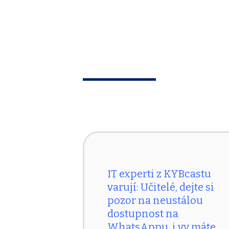
IT experti z KYBcastu
varují: Učitelé, dejte si
pozor na neustálou
dostupnost na
WhatsAppu, i vy máte