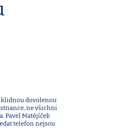
u
na klidnou dovolenou
ěstnance, ne všichni
a. Pavel Matějíček
edat telefon nejsou