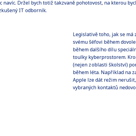
nic navíc. Držel bych totiž takzvaně pohotovost, na kterou b
 zkušený IT odborník.
Legislativě toho, jak se má
svému šéfovi během dovolen
během dalšího dílu speciáln
toulky kyberprostorem. Kr
(nejen z oblasti školství) po
během léta. Například na z
Apple lze dát režim nerušit
vybraných kontaktů nedovol