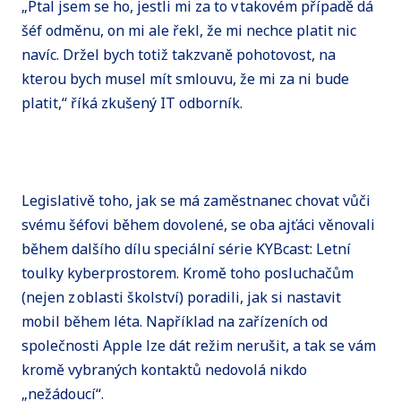
„Ptal jsem se ho, jestli mi za to v takovém případě dá
šéf odměnu, on mi ale řekl, že mi nechce platit nic
navíc. Držel bych totiž takzvaně pohotovost, na
kterou bych musel mít smlouvu, že mi za ni bude
platit,“ říká zkušený IT odborník.
Legislativě toho, jak se má zaměstnanec chovat vůči
svému šéfovi během dovolené, se oba ajťáci věnovali
během dalšího dílu speciální série KYBcast: Letní
toulky kyberprostorem. Kromě toho posluchačům
(nejen z oblasti školství) poradili, jak si nastavit
mobil během léta. Například na zařízeních od
společnosti Apple lze dát režim nerušit, a tak se vám
kromě vybraných kontaktů nedovolá nikdo
„nežádoucí“.