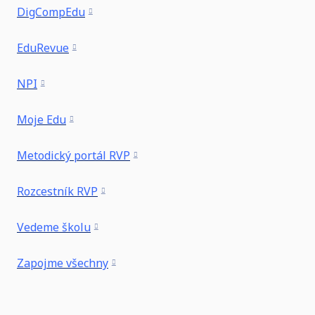
DigCompEdu
EduRevue
NPI
Moje Edu
Metodický portál RVP
Rozcestník RVP
Vedeme školu
Zapojme všechny