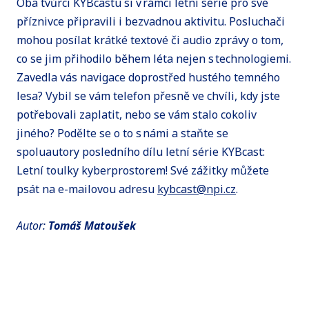
Oba tvůrci KYBcastu si v rámci letní série pro své
příznivce připravili i bezvadnou aktivitu. Posluchači
mohou posílat krátké textové či audio zprávy o tom,
co se jim přihodilo během léta nejen s technologiemi.
Zavedla vás navigace doprostřed hustého temného
lesa? Vybil se vám telefon přesně ve chvíli, kdy jste
potřebovali zaplatit, nebo se vám stalo cokoliv
jiného? Podělte se o to s námi a staňte se
spoluautory posledního dílu letní série KYBcast:
Letní toulky kyberprostorem! Své zážitky můžete
psát na e-mailovou adresu
kybcast@npi.cz
.
Autor:
Tomáš Matoušek