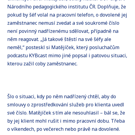
Národního pedagogického institutu ČR. Doplňuje, že
pokud by šéf volal na pracovní telefon, o dovolené jej
zaměstnanec nemusí zvedat a své soukromé číslo
není povinný nadřízenému sdělovat, případně na
něm reagovat. „Já takové štěstí na své šéfy ale
neměl,“ posteskl si Matějíček, který posluchačům
podcastu KYBcast mimo jiné popsal i patovou situaci,
kterou zažil coby zaměstnanec.
Šlo o situaci, kdy po něm nadřízený chtěl, aby do
smlouvy o zprostředkování služeb pro klienta uvedl
své číslo. Matějíček s tím ale nesouhlasil – bál se, že
by jej klient mohl rušit i mimo pracovní dobu. Třeba
o víkendech, po večerech nebo právě na dovolené.