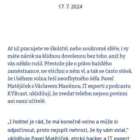
17. 7. 2024
Ať už pracujete ve školství, nebo soukromé sféře, i vy
máte nárok na klidnou dovolenou bez toho, aniž by
vás někdo rušil. Přestože jde o právo každého
zaměstnance, ne všichni o něm ví, a tak se často stává,
že i během volna řeší neodbytného šéfa. Pavel
Matějíček s Václavem Maněnou, IT experti z podcastu
KYBcast, uklidňují, že zvedat telefon nejsou povinni
ani sami učitelé.
„I ředitel je rád, že má konečně volno a může si
odpočinout, proto nejspíš nehrozí, že by vám volal,“
uklidňuje Pavel Matějíček, etický hacker a IT expert