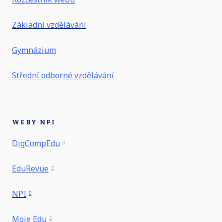
Základní vzdělávání
Gymnázium
Střední odborné vzdělávání
WEBY NPI
DigCompEdu
EduRevue
NPI
Moje Edu