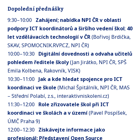
Dopolední přednášky
9:30–10:00
Zahájení; nabídka NPI ČR v oblasti
podpory ICT koordinátorů a širšího vedení škol
;
40
let vzdělávacích technologií v ČR
(Bořivoj Brdička,
SKAV, SPOMOCNIK.RVP.CZ, NPI ČR)
10:00–10:30
Digitální dovednosti a odvaha učitelů
pohledem ředitele školy
(Jan Jirátko, NPI ČR, SPŠ
Emila Kolbena, Rakovník, VISK)
10:30–11:00
Jak a kde hledat spojence pro ICT
koordinaci ve škole
(Michal Špitálník, NPI ČR, MAS
– Střední Polabí, z.s., interaktivniskoleni.cz)
11:30–12:00
Role zřizovatele škol při ICT
koordinaci ve školách a v území
(Pavel Pospíšek,
ÚMČ Praha 9)
12:00–12:30
Získávejte informace jako
profesionál: Představení Open Source