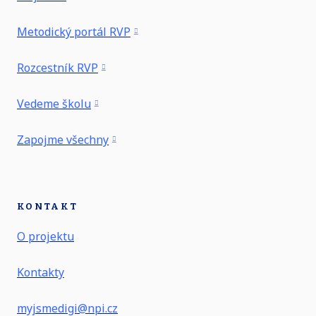
Metodický portál RVP
Rozcestník RVP
Vedeme školu
Zapojme všechny
KONTAKT
O projektu
Kontakty
myjsmedigi@npi.cz