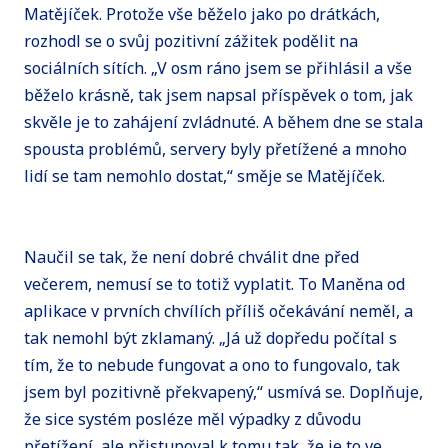
Matějíček. Protože vše běželo jako po drátkách,
rozhodl se o svůj pozitivní zážitek podělit na
sociálních sítích. „V osm ráno jsem se přihlásil a vše
běželo krásně, tak jsem napsal příspěvek o tom, jak
skvěle je to zahájení zvládnuté. A během dne se stala
spousta problémů, servery byly přetížené a mnoho
lidí se tam nemohlo dostat,“ směje se Matějíček.
Naučil se tak, že není dobré chválit dne před
večerem, nemusí se to totiž vyplatit. To Maněna od
aplikace v prvních chvílích příliš očekávání neměl, a
tak nemohl být zklamaný. „Já už dopředu počítal s
tím, že to nebude fungovat a ono to fungovalo, tak
jsem byl pozitivně překvapený,“ usmívá se. Doplňuje,
že sice systém posléze měl výpadky z důvodu
přetížení, ale přistupoval k tomu tak, že je to ve