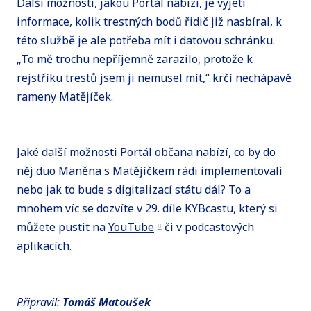
Další možností, jakou Portál nabízí, je vyjetí
informace, kolik trestných bodů řidič již nasbíral, k
této službě je ale potřeba mít i datovou schránku.
„To mě trochu nepříjemně zarazilo, protože k
rejstříku trestů jsem ji nemusel mít,“ krčí nechápavě
rameny Matějíček.
Jaké další možnosti Portál občana nabízí, co by do
něj duo Maněna s Matějíčkem rádi implementovali
nebo jak to bude s digitalizací státu dál? To a
mnohem víc se dozvíte v 29. díle KYBcastu, který si
můžete pustit na
YouTube
či v podcastových
aplikacích.
Připravil:
Tomáš Matoušek