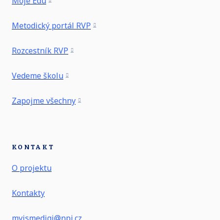
Moje Edu
Metodický portál RVP
Rozcestník RVP
Vedeme školu
Zapojme všechny
KONTAKT
O projektu
Kontakty
myjsmedigi@npi.cz