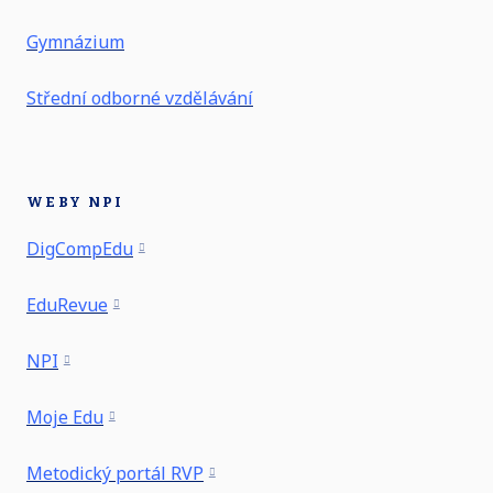
Gymnázium
Střední odborné vzdělávání
WEBY NPI
DigCompEdu
EduRevue
NPI
Moje Edu
Metodický portál RVP