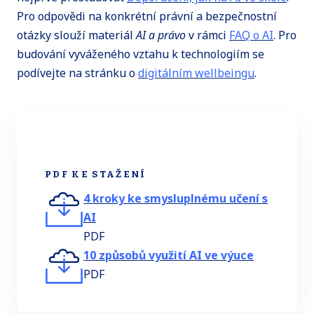
Pro odpovědi na konkrétní právní a bezpečnostní
otázky slouží materiál
AI a právo
v rámci
FAQ o AI
. Pro
budování vyváženého vztahu k technologiím se
podívejte na stránku o
digitálním wellbeingu
.
PDF KE STAŽENÍ
4 kroky ke smysluplnému učení s
AI
PDF
10 způsobů využití AI ve výuce
PDF