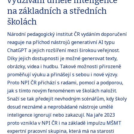
využívání umělé inteligence
AI ve výuce dějepisu a
společenských věd
(ZŠ)
na základních a středních
školách
AI ve výuce
matematiky
(G, SOV)
Národní pedagogický institut ČR vydáním doporučení
reaguje na příchod nástrojů generativní AI typu
AI ve výuce
ChatGPT a jejich rozšíření mezi širokou veřejnost.
společenských věd na
Díky jejich dostupnosti je možné generovat texty,
středních odborných
obrázky, videa i hudbu. Takové možnosti přirozeně
školách
(G, SOV)
proměňují výuku a přinášejí s sebou i nové výzvy.
Proto NPI ČR přichází s radami, pomocí a podporou,
FactCZech aneb Jak
jak s tímto novým fenoménem ve školách naložit.
ověřovat informace
Snaží se tak předejít nevhodným scénářům, kdy školy
(nejen) pomocí AI
(G,
dosud neznámé a neprobádané nástroje umělé
SOV)
inteligence ignorují nebo zakazují. Na jaře 2023
proto vznikla v NPI ČR i na základě impulzu MŠMT
Generativní AI jako
expertní pracovní skupina, která má na starosti