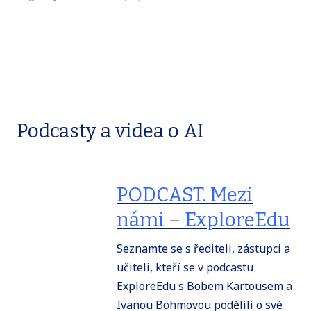
Maněny o tom,
jak na licence od
přehledné návody na aktivitu
chatGPT
AI asistenta s návrhem scénářů
💡
FAQ – Základní otázky a odpovědi o AI
ve škole
podporu a webináře pro učitele
motivaci žáků hodnotnými cenami
Podcasty a videa o AI
Přejít na stránku
PODCAST. Mezi
námi – ExploreEdu
Seznamte se s řediteli, zástupci a
učiteli, kteří se v podcastu
ExploreEdu s Bobem Kartousem a
Ivanou Böhmovou podělili o své