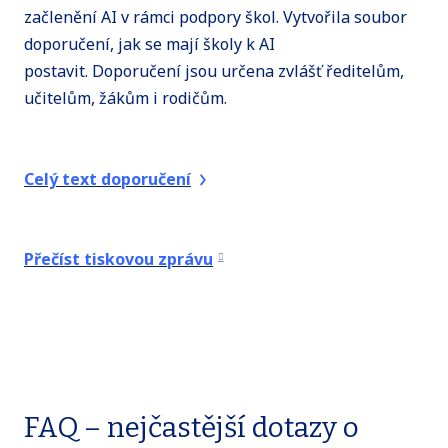
nástroj a pomocník pro
začlenění AI v rámci podpory škol. Vytvořila soubor
učitele MŠ
doporučení, jak se mají školy k AI
postavit. Doporučení jsou určena zvlášť ředitelům,
Generativní AI jako
učitelům, žákům i rodičům.
pomocník učitele
2025
(ZŠ, G, SOV)
Celý text doporučení
KYBER a AI z pohledu
prevence
(ZŠ, G, SOV)
Přečíst tiskovou zprávu
Mediální analýza
s využitím AI
(G, SOV)
Tvorba AI asistentů pro
učitele: praktický
workshop (NPI a AI
FAQ
– nejčastější dotazy o
dětem)
(ZŠ)