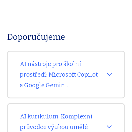
Doporučujeme
AI nástroje pro školní
prostředí: Microsoft Copilot
a Google Gemini.
S jakými AI nástroji ve škole pracovat a
AI kurikulum: Komplexní
jak začít využívat AI ve výuce bezpečně a
systémově?
průvodce výukou umělé