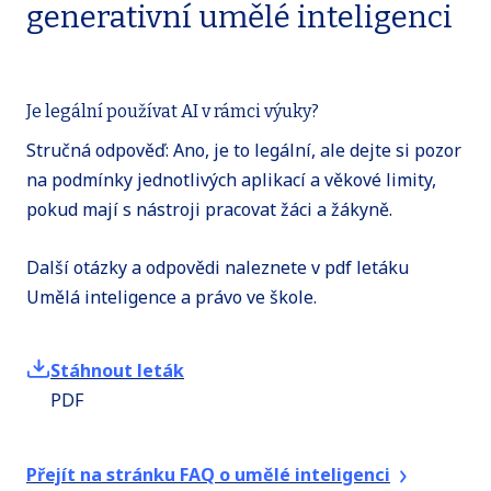
generativní umělé inteligenci
Využití AI ve finančním
světě
(ZŠ, G, SOV)
Je legální používat AI v rámci výuky?
Využití chatbota ve výuce
Stručná odpověď: Ano, je to legální, ale dejte si pozor
finanční
na podmínky jednotlivých aplikací a věkové limity,
gramotnosti
(ZŠ)
pokud mají s nástroji pracovat žáci a žákyně.
Další otázky a odpovědi naleznete v pdf letáku
Umělá inteligence a právo ve škole.
Stáhnout leták
PDF
Přejít na stránku FAQ o umělé inteligenci