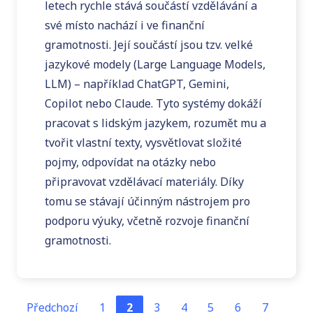
letech rychle stává součástí vzdělávání a
své místo nachází i ve finanční
gramotnosti. Její součástí jsou tzv. velké
jazykové modely (Large Language Models,
LLM) – například ChatGPT, Gemini,
Copilot nebo Claude. Tyto systémy dokáží
pracovat s lidským jazykem, rozumět mu a
tvořit vlastní texty, vysvětlovat složité
pojmy, odpovídat na otázky nebo
připravovat vzdělávací materiály. Díky
tomu se stávají účinným nástrojem pro
podporu výuky, včetně rozvoje finanční
gramotnosti.
Prv
Po
Předchozí
1
2
3
4
5
6
7