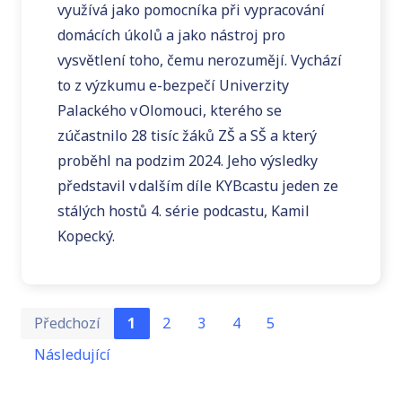
využívá jako pomocníka při vypracování
domácích úkolů a jako nástroj pro
vysvětlení toho, čemu nerozumějí. Vychází
to z výzkumu e-bezpečí Univerzity
Palackého v Olomouci, kterého se
zúčastnilo 28 tisíc žáků ZŠ a SŠ a který
proběhl na podzim 2024. Jeho výsledky
představil v dalším díle KYBcastu jeden ze
stálých hostů 4. série podcastu, Kamil
Kopecký.
První
Posled
Předchozí
1
2
3
4
5
Následující