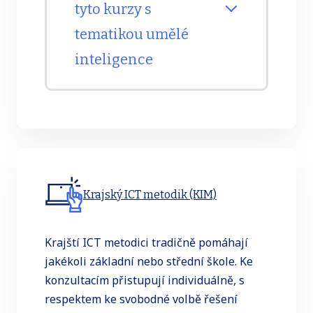
tyto kurzy s
tematikou umělé
inteligence
AI chatbot a hledání jeho
limitů s žáky
(ZŠ, G,
SOV)
Krajský ICT metodik (KIM)
AI pro učitele 1. stupně
ZŠ
Krajští ICT metodici tradičně pomáhají
AI v českém jazyce:
jakékoli základní nebo střední škole. Ke
Rozvoj kritického myšlení
konzultacím přistupují individuálně, s
a práce s textem
(G,
respektem ke svobodné volbě řešení
SOV)