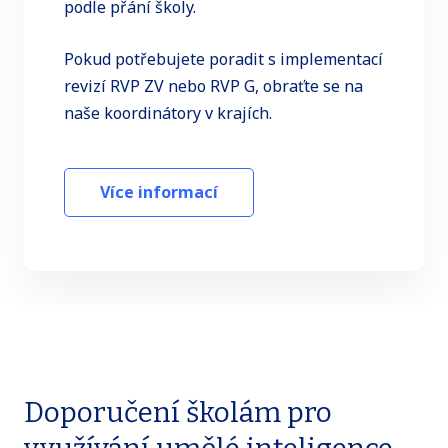
podle přání školy.
AI v matematice
(ZŠ)
Pokud potřebujete poradit s implementací
revizí RVP ZV nebo RVP G, obraťte se na
AI v informatice: strojové
naše koordinátory v krajích.
učení prakticky
(ZŠ)
AI v přípravách na hodiny
Více informací
cizích jazyků
(ZŠ, G,
SOV)
AI ve výuce cizích
jazyků
(ZŠ, G, SOV)
AI ve výuce českého
jazyka, 2. část
(ZŠ)
Doporučení školám pro