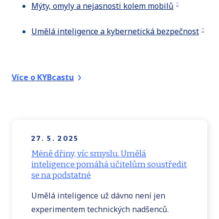
Mýty, omyly a nejasnosti kolem mobilů
Umělá inteligence a kybernetická bezpečnost
Více o KYBcastu
27. 5. 2025
Méně dřiny, víc smyslu. Umělá
inteligence pomáhá učitelům soustředit
se na podstatné
Umělá inteligence už dávno není jen
experimentem technických nadšenců.