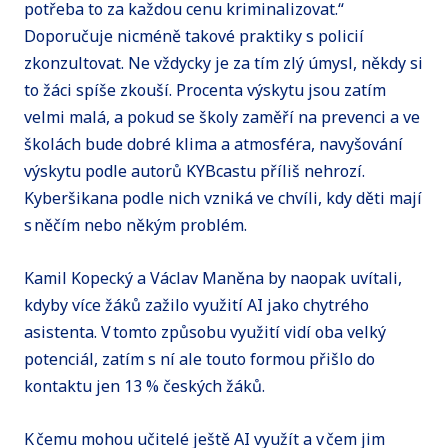
potřeba to za každou cenu kriminalizovat.“
Doporučuje nicméně takové praktiky s policií
zkonzultovat. Ne vždycky je za tím zlý úmysl, někdy si
to žáci spíše zkouší. Procenta výskytu jsou zatím
velmi malá, a pokud se školy zaměří na prevenci a ve
školách bude dobré klima a atmosféra, navyšování
výskytu podle autorů KYBcastu příliš nehrozí.
Kyberšikana podle nich vzniká ve chvíli, kdy děti mají
s něčím nebo někým problém.
Kamil Kopecký a Václav Maněna by naopak uvítali,
kdyby více žáků zažilo využití AI jako chytrého
asistenta. V tomto způsobu využití vidí oba velký
potenciál, zatím s ní ale touto formou přišlo do
kontaktu jen 13 % českých žáků.
K čemu mohou učitelé ještě AI využít a v čem jim