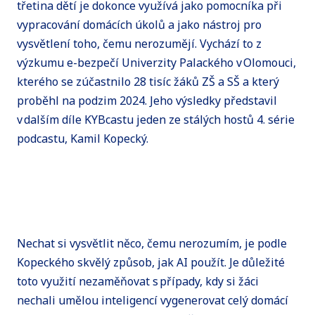
třetina dětí je dokonce využívá jako pomocníka při
vypracování domácích úkolů a jako nástroj pro
vysvětlení toho, čemu nerozumějí. Vychází to z
výzkumu e-bezpečí Univerzity Palackého v Olomouci,
kterého se zúčastnilo 28 tisíc žáků ZŠ a SŠ a který
proběhl na podzim 2024. Jeho výsledky představil
v dalším díle KYBcastu jeden ze stálých hostů 4. série
podcastu, Kamil Kopecký.
Nechat si vysvětlit něco, čemu nerozumím, je podle
Kopeckého skvělý způsob, jak AI použít. Je důležité
toto využití nezaměňovat s případy, kdy si žáci
nechali umělou inteligencí vygenerovat celý domácí