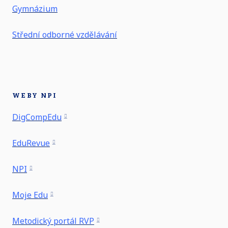
Gymnázium
Střední odborné vzdělávání
WEBY NPI
DigCompEdu
EduRevue
NPI
Moje Edu
Metodický portál RVP