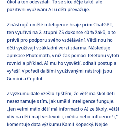
úkol a ten odevzdali. To se sice děje také, ale
pozitivní využívání AI u dětí převažuje.
Z nástrojů umělé inteligence hraje prim ChatGPT,
ten využívá na 2. stupni ZŠ dokonce 40 % žáků, a to
právě pro podporu svého vzdělávání. Většinou ho
děti využívají v základní verzi zdarma. Následuje
aplikace Photomath, v níž žák pomocí telefonu vyfotí
rovnici a příklad, AI mu ho vysvětlí, odhalí postup a
vyřeší. V pořadí dalšími využívanými nástroji jsou
Gemini a Copilot.
Z výzkumu dále vzešlo zjištění, že většina škol děti
neseznamuje s tím, jak umělá inteligence funguje.
„Jen velmi málo dětí má informaci o AI ze školy, větší
vliv na děti mají vrstevníci, média nebo influenceři,“
komentuje data výzkumu Kamil Kopecký. Nejde