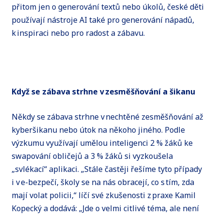
přitom jen o generování textů nebo úkolů, české děti
používají nástroje AI také pro generování nápadů,
k inspiraci nebo pro radost a zábavu.
Když se zábava strhne v zesměšňování a šikanu
Někdy se zábava strhne v nechtěné zesměšňování až
kyberšikanu nebo útok na někoho jiného. Podle
výzkumu využívají umělou inteligenci 2 % žáků ke
swapování obličejů a 3 % žáků si vyzkoušela
„svlékací“ aplikaci. „Stále častěji řešíme tyto případy
i v e-bezpečí, školy se na nás obracejí, co s tím, zda
mají volat policii,“ líčí své zkušenosti z praxe Kamil
Kopecký a dodává: „Jde o velmi citlivé téma, ale není