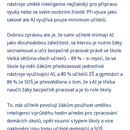
nástroje umělé inteligence nejčastěji pro přípravu
výuky nebo ve svém osobním životě. Při výuce jako
takové ale AI využívá pouze minimum učitelů.
Dobrou zprávou ale je, že sami učitelé vnímají AI
jako dlouhodobou záležitost, se kterou je nutno žáky
seznamovat a učit bezpečně pracovat právě ve škole.
Velká většina všech učitelů – 89 % – si myslí, že ve
škole by měli žákům představovat jednotlivé
nástroje využívající AI, a 80 % učitelů ZŠ a gymnázií a
86 % ze SOŠ je přesvědčeno o tom, že s AI je třeba
naučit žáky bezpečně pracovat a je to role školy.
To, zda učitelé povolují žákům používat umělou
inteligenci v průběhu hodin a/nebo pro zpracování
domácích úkolů, opět souvisí s typem školy a více
nakloněni jsou tomu učitelé gymnázií a SOŠ.