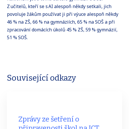
Z učitelů, kteří se s AI alespoň někdy setkali, jich
povoluje žákům používat ji při výuce alespoň někdy
46 % na ZŠ, 66 % na gymnáziích, 65 % na SOŠ a při
zpracování domácích úkolů 45 % ZŠ, 59 % gymnázií,
51 % SOŠ.
Související odkazy
Zprávy ze šetření o
připravenosti škol na ICT