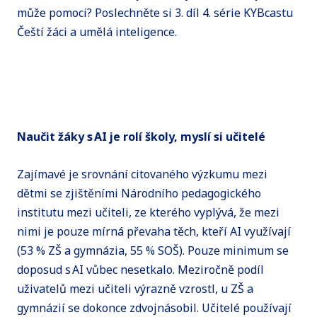
může pomoci? Poslechněte si 3. díl 4. série KYBcastu
Čeští žáci a umělá inteligence.
Naučit žáky s AI je rolí školy, myslí si učitelé
Zajímavé je srovnání citovaného výzkumu mezi
dětmi se zjištěními Národního pedagogického
institutu mezi učiteli, ze kterého vyplývá, že mezi
nimi je pouze mírná převaha těch, kteří AI využívají
(53 % ZŠ a gymnázia, 55 % SOŠ). Pouze minimum se
doposud s AI vůbec nesetkalo. Meziročně podíl
uživatelů mezi učiteli výrazně vzrostl, u ZŠ a
gymnázií se dokonce zdvojnásobil. Učitelé používají