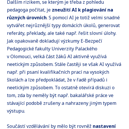
Dalším rizikem, se kterým je třeba z pohledu
pedagoga počítat, je
zneužití AI k plagiování na
různých úrovních
. S pomocí AI je totiž velmi snadné
vytvářet nejrůznější typy domácích úkolů, generovat
referáty, překlady, ale také např. řešit slovní úlohy.
Jak opakovaně dokladují výzkumy E-Bezpečí
Pedagogické fakulty Univerzity Palackého
v Olomouci, velká část žáků AI aktivně využívá
neetickým způsobem. Stále častěji se však AI využívá
např. při psaní kvalifikačních prací na vysokých
školách a lze předpokládat, že v řadě případů i
neetickým způsobem. To ostatně otevírá diskuzi o
tom, zda by neměly být např. bakalářské práce ve
stávající podobě zrušeny a nahrazeny jiným typem
výstupu.
Součástí vzdělávání by mělo být rovněž
nastavení