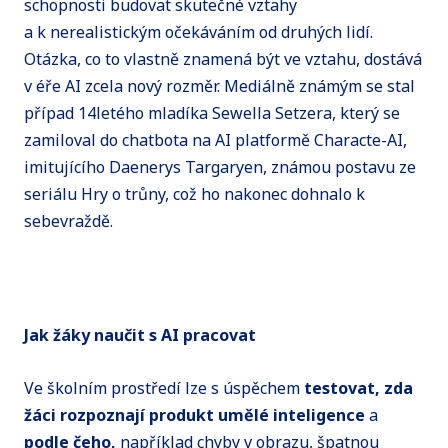
schopnosti budovat skutečné vztahy
a k nerealistickým očekáváním od druhých lidí.
Otázka, co to vlastně znamená být ve vztahu, dostává
v éře AI zcela nový rozměr. Mediálně známým se stal
případ 14letého mladíka Sewella Setzera, který se
zamiloval do chatbota na AI platformě Characte-AI,
imitujícího Daenerys Targaryen, známou postavu ze
seriálu Hry o trůny, což ho nakonec dohnalo k
sebevraždě.
Jak žáky naučit s AI pracovat
Ve školním prostředí lze s úspěchem
testovat, zda
žáci rozpoznají produkt umělé inteligence
a
podle čeho,
například chyby v obrazu, špatnou