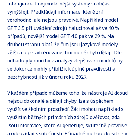
inteligence. I nejmodernější systémy si občas
vymýšlejí. Předkládají informace, které zní
věrohodně, ale nejsou pravdivé. Například model
GPT 3.5 při uvádění zdrojů halucinoval až ve 40 %
případů, novější model GPT 4.0 pak ve 29 %. Na
druhou stranu platí, že čím jsou jazykové modely
větší a lépe vytrénované, tím méně chyb dělají. Dle
odhadu plynoucího z analýzy zlepšování modelů by
se dokonce mohly přiblížit k úplné pravdivosti a
bezchybnosti již v únoru roku 2027.
V každém případě můžeme toho, že nástroje AI dosud
nejsou dokonalé a dělají chyby, lze s úspěchem
využít ve školním prostředí. Žáci mohou například s
využitím běžných primárních zdrojů ověřovat, zda
jsou informace, které AI generuje, skutečně pravdivé
a odpovídají skutečnosti. Případně mohou zkusit celý