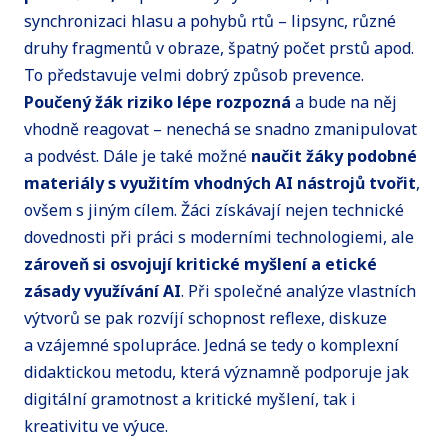
synchronizaci hlasu a pohybů rtů – lipsync, různé
druhy fragmentů v obraze, špatný počet prstů apod.
To představuje velmi dobrý způsob prevence.
Poučený žák riziko lépe rozpozná
a bude na něj
vhodně reagovat – nenechá se snadno zmanipulovat
a podvést. Dále je také možné
naučit žáky podobné
materiály s využitím vhodných AI nástrojů tvořit
,
ovšem s jiným cílem. Žáci získávají nejen technické
dovednosti při práci s moderními technologiemi, ale
zároveň si osvojují kritické myšlení a etické
zásady využívání AI
. Při společné analýze vlastních
výtvorů se pak rozvíjí schopnost reflexe, diskuze
a vzájemné spolupráce. Jedná se tedy o komplexní
didaktickou metodu, která významně podporuje jak
digitální gramotnost a kritické myšlení, tak i
kreativitu ve výuce.