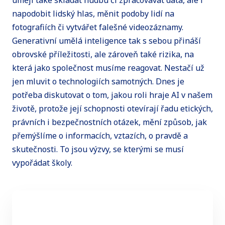
umějí také skládat hudbu či zpracovávat data, ale i
napodobit lidský hlas, měnit podoby lidí na
fotografiích či vytvářet falešné videozáznamy.
Generativní umělá inteligence tak s sebou přináší
obrovské příležitosti, ale zároveň také rizika, na
která jako společnost musíme reagovat. Nestačí už
jen mluvit o technologiích samotných. Dnes je
potřeba diskutovat o tom, jakou roli hraje AI v našem
životě, protože její schopnosti otevírají řadu etických,
právních i bezpečnostních otázek, mění způsob, jak
přemýšlíme o informacích, vztazích, o pravdě a
skutečnosti. To jsou výzvy, se kterými se musí
vypořádat školy.