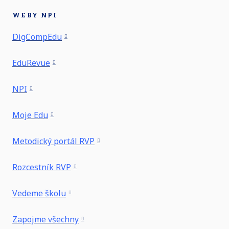
WEBY NPI
DigCompEdu
EduRevue
NPI
Moje Edu
Metodický portál RVP
Rozcestník RVP
Vedeme školu
Zapojme všechny