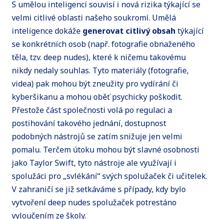
S umělou inteligencí souvisí i nová rizika týkající se
velmi citlivé oblasti našeho soukromí. Umělá
inteligence dokáže
generovat citlivý obsah
týkající
se konkrétních osob (např. fotografie obnaženého
těla, tzv. deep nudes), které k ničemu takovému
nikdy nedaly souhlas. Tyto materiály (fotografie,
videa) pak mohou být zneužity pro vydírání či
kyberšikanu a mohou oběť psychicky poškodit.
Přestože část společnosti volá po regulaci a
postihování takového jednání, dostupnost
podobných nástrojů se zatím snižuje jen velmi
pomalu. Terčem útoku mohou být slavné osobnosti
jako Taylor Swift, tyto nástroje ale využívají i
spolužáci pro „svlékání“ svých spolužaček či učitelek.
V zahraničí se již setkáváme s případy, kdy bylo
vytvoření deep nudes spolužaček potrestáno
vyloučením ze školy.