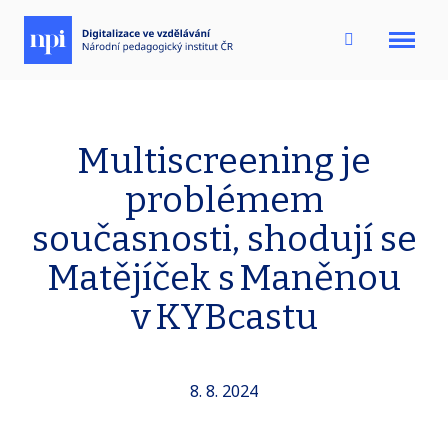
Menu
Multiscreening je
problémem
současnosti, shodují se
Matějíček s Maněnou
v KYBcastu
8. 8. 2024