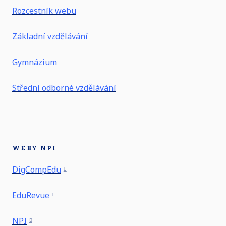
Rozcestník webu
Základní vzdělávání
Gymnázium
Střední odborné vzdělávání
WEBY NPI
DigCompEdu
EduRevue
NPI