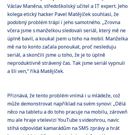
Václav Maněna, středoškolský učitel a IT expert. Jeho
kolega etický hacker Pavel Matějíček souhlasí, že
podobný problém trápí i jeho samotného. „Zrovna
včera jsme s manželkou sledovali seriál, který mě ne
úplně bavil, a koukal jsem u toho na mobil. Manželka
mě na to konto začala ponoukat, proč nesleduju
seriál, a skončili jsme u toho, že je to úplně
neproduktivně strávený čas. Tak jsme seriál vypnuli
a šli ven,“ říká Matějíček.
Přiznává, že tento problém vnímá i u mládeže, což
může demonstrovat například na svém synovi: „Dělá
něco na tabletu a do toho pracuje na mobilu, zároveň
mu ale hraje v televizi YouTube s videohrou, navíc
stíhá odpovídat kamarádům na SMS zprávy a hrát