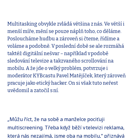
Multitasking obvykle zvládá většina z nás. Ve větší i
menší míře, mění se pouze náplň toho, co děláme.
Posloucháme hudbu a zároveň si čteme, řídíme a
voláme a podobně. V poslední době se ale rozmáhá
taktéž digitální nešvar – například v podobě
sledování televize a takzvaného scrollování na
mobilu. A že jde o velký problém, potvrzuje i
moderátor KYBcastu Pavel Matějíček, který zároveň
pracuje jako etický hacker. On si však tuto neřest
uvědomil a zatočil s ní.
„Můžu říct, že na sobě a manželce pociťuji
multiscreening. Třeba když běží v televizi reklama,
která nás nezajímá, jsme oba na mobilu,“ přiznává