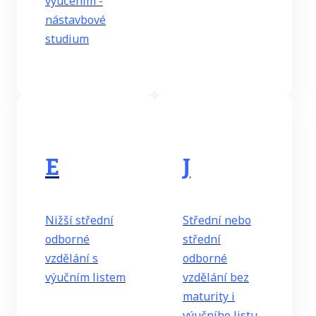
vyučením -
nástavbové
studium
E
J
Nižší střední
Střední nebo
odborné
střední
vzdělání s
odborné
výučním listem
vzdělání bez
maturity i
výučního listu