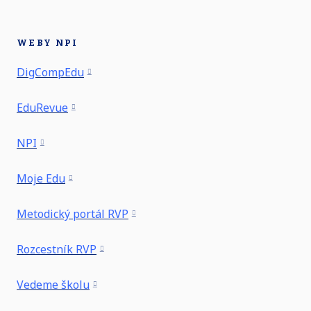
WEBY NPI
DigCompEdu
EduRevue
NPI
Moje Edu
Metodický portál RVP
Rozcestník RVP
Vedeme školu