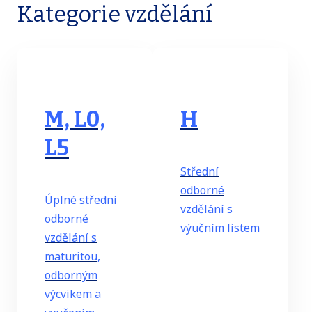
Kategorie vzdělání
M, L0,
H
L5
Střední
odborné
Úplné střední
vzdělání s
odborné
výučním listem
vzdělání s
maturitou,
odborným
výcvikem a