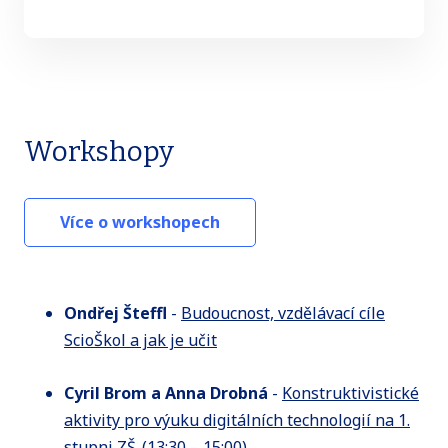
Workshopy
Více o workshopech
Ondřej Šteffl
-
Budoucnost, vzdělávací cíle
ScioŠkol a jak je učit
Cyril Brom a Anna Drobná
-
Konstruktivistické
aktivity pro výuku digitálních technologií na 1.
stupni ZŠ (13:30 – 15:00)