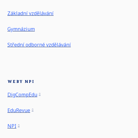
Základní vzdělávání
Gymnázium
Střední odborné vzdělávání
WEBY NPI
DigCompEdu
EduRevue
NPI