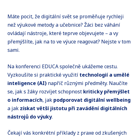
Máte pocit, že digitální svět se proměňuje rychleji
než výukové metody a učebnice? Žáci bez váhání
ovládají nástroje, které teprve objevujete – a vy
přemýšlíte, jak na to ve výuce reagovat? Nejste v tom
sami.
Na konferenci EDUCA společně ukážeme cestu.
Vyzkoušíte si praktické využití
technologií a umělé
inteligence (AI)
napříč různými předměty. Naučíte
se, jak s žáky rozvíjet schopnost
kriticky přemýšlet
o informacích
, jak
podporovat digitální wellbeing
a jak
získat větší jistotu při zavádění digitálních
nástrojů do výuky
.
Čekají vás konkrétní příklady z praxe od zkušených