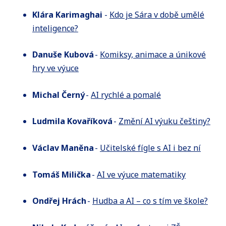
Klára Karimaghai
-
Kdo je Sára v době umělé
inteligence?
Danuše Kubová
-
Komiksy, animace a únikové
hry ve výuce
Michal Černý
-
AI rychlé a pomalé
Ludmila Kovaříková
-
Změní AI výuku češtiny?
Václav Maněna
-
Učitelské fígle s AI i bez ní
Tomáš Milička
-
AI ve výuce matematiky
Ondřej Hrách
-
Hudba a AI – co s tím ve škole?