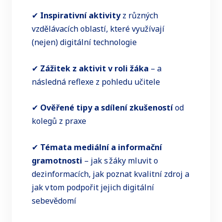
✔
Inspirativní aktivity
z různých
vzdělávacích oblastí, které využívají
(nejen) digitální technologie
✔
Zážitek z aktivit v roli žáka
– a
následná reflexe z pohledu učitele
✔
Ověřené tipy a sdílení zkušeností
od
kolegů z praxe
✔
Témata mediální a informační
gramotnosti
– jak s žáky mluvit o
dezinformacích, jak poznat kvalitní zdroj a
jak v tom podpořit jejich digitální
sebevědomí