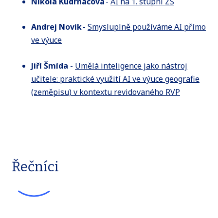
Nikola Kudrnáčová
-
AI na 1. stupni ZŠ
Andrej Novik
-
Smysluplně používáme AI přímo
ve výuce
Jiří Šmída
-
Umělá inteligence jako nástroj
učitele: praktické využití AI ve výuce geografie
(zeměpisu) v kontextu revidovaného RVP
Řečníci