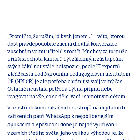
„Promiňte, že ruším, já bych jenom…“ – věta, kterou
dost pravděpodobně začíná dlouhá konverzace
v osobním volnu učitelů s rodiči. Mnohdy za to může
přílišná ochota kantorů být zákonným zástupcům
svých žáků neustále k dispozici, podle IT expertů
z KYBcastu pod Národním pedagogickým institutem
ČR (NPI ČR) je ale potřeba chránit si svůj volný čas.
Ostatně neustálá potřeba být na příjmu nebo
reagovat na vše, co se děje, vadí i samotným dětem.
V prostředí komunikačních nástrojů na digitálních
zařízeních patří WhatsApp k nejoblíbenějším
aplikacím a v poslední době je hojně využíván i
v zemích třetího světa. Jeho velikou výhodou je, že