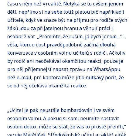
času v něm než v realitě. Netýká se to ovšem jenom
dětí, nepřímo si na sebe totiž pletou bič například i
učitelé, když ve snaze být na příjmu pro rodiče svých
žáků jdou za přijatelnou hranu a věnují práci i
osobní život. „Promiňte, že ruším, já bych jenom…“ –
věta, kterou dost pravděpodobně začíná dlouhá
konverzace v osobním volnu učitelů s rodiči. Ačkoliv
by rodič ani neočekával okamžitou reakci, pouze je
pro něj příjemnější napsat zprávu na WhatsAppu
než e-mail, pro kantora může jít o nutkavý pocit, že
se od něj očekává okamžitá reakce.
„Učitel je pak neustále bombardován i ve svém
osobním volnu. A pokud si sami neumíte nastavit
osobní detox, může se stát, že vás to prostě přehltí,“
varuje Matějíček. Středoškolský učitel a taktéž ajťák