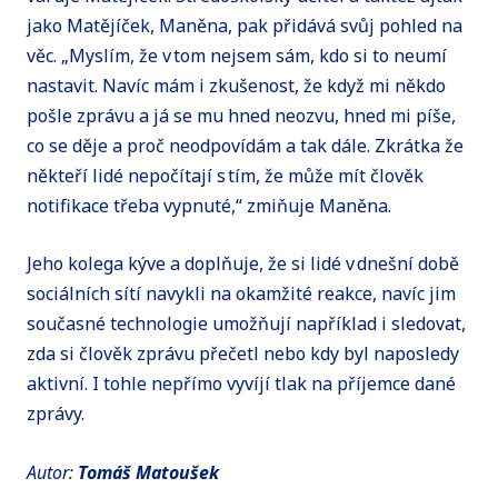
jako Matějíček, Maněna, pak přidává svůj pohled na
věc. „Myslím, že v tom nejsem sám, kdo si to neumí
nastavit. Navíc mám i zkušenost, že když mi někdo
pošle zprávu a já se mu hned neozvu, hned mi píše,
co se děje a proč neodpovídám a tak dále. Zkrátka že
někteří lidé nepočítají s tím, že může mít člověk
notifikace třeba vypnuté,“ zmiňuje Maněna.
Jeho kolega kýve a doplňuje, že si lidé v dnešní době
sociálních sítí navykli na okamžité reakce, navíc jim
současné technologie umožňují například i sledovat,
zda si člověk zprávu přečetl nebo kdy byl naposledy
aktivní. I tohle nepřímo vyvíjí tlak na příjemce dané
zprávy.
Autor:
Tomáš Matoušek