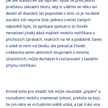
Jak ale Matějíček dál vypráví, vydal se před jednu
pražskou základní školu, aby si s dětmi ve věku asi
deseti až dvanácti let popovídal o tom, co je na dané
sociální síti nejvíce štve. Jednou z velmi častých
odpovědí bylo, že aplikace (pokud si to člověk
nenastaví jinak) dává majiteli mobilu notifikace o
příchozích zprávách, reakcích na ně a podobně. Samo
o sobě to není na škodu, ale pokud je člověk
v několika velmi aktivních skupinách o mnoha
účastnících, může docházet k rozčarování z častého
příjmu notifikací.
Kromě toho pro mladší lidi může neustálé „pípání“ a
rozsvěcení mobilu znamenat úzkost, protože se bojí,
že jim něco ve virtuálním světě utíká, a tak tráví více