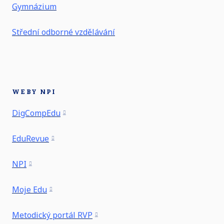
Gymnázium
Střední odborné vzdělávání
WEBY NPI
DigCompEdu
EduRevue
NPI
Moje Edu
Metodický portál RVP