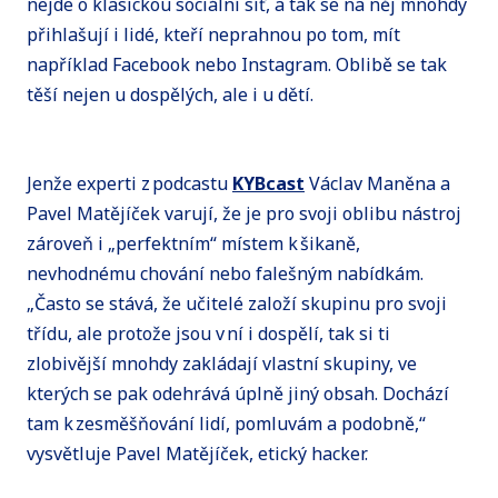
nejde o klasickou sociální síť, a tak se na něj mnohdy
přihlašují i lidé, kteří neprahnou po tom, mít
například Facebook nebo Instagram. Oblibě se tak
těší nejen u dospělých, ale i u dětí.
Jenže experti z podcastu
KYBcast
Václav Maněna a
Pavel Matějíček varují, že je pro svoji oblibu nástroj
zároveň i „perfektním“ místem k šikaně,
nevhodnému chování nebo falešným nabídkám.
„Často se stává, že učitelé založí skupinu pro svoji
třídu, ale protože jsou v ní i dospělí, tak si ti
zlobivější mnohdy zakládají vlastní skupiny, ve
kterých se pak odehrává úplně jiný obsah. Dochází
tam k zesměšňování lidí, pomluvám a podobně,“
vysvětluje Pavel Matějíček, etický hacker.