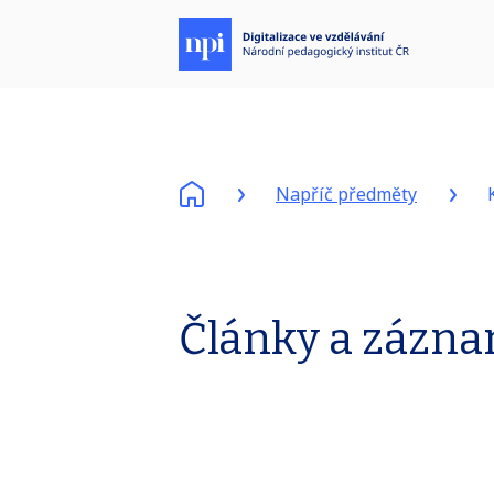
Napříč předměty
Články a zázna