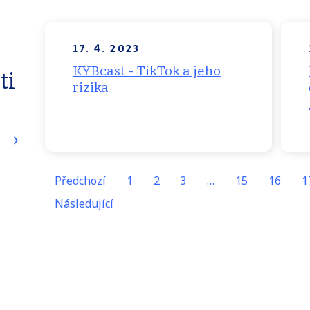
17. 4. 2023
KYBcast - TikTok a jeho
ti
rizika
Předchozí
1
2
3
…
15
16
1
Následující