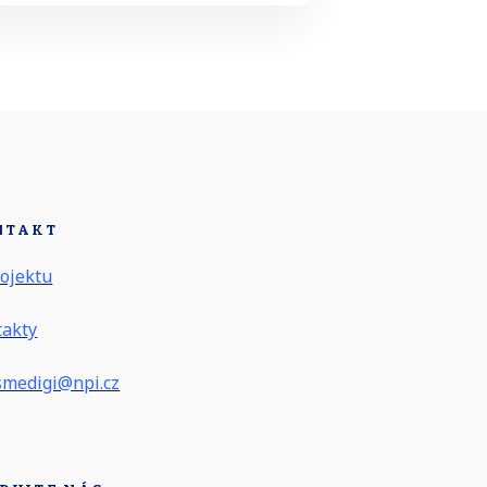
NTAKT
ojektu
takty
smedigi@npi.cz