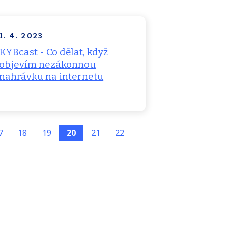
1. 4. 2023
KYBcast - Co dělat, když
objevím nezákonnou
nahrávku na internetu
První
Poslední
7
18
19
20
21
22