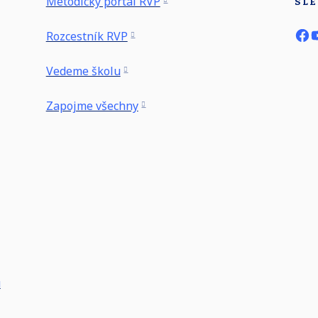
Metodický portál RVP
SLE
Rozcestník RVP
Vedeme školu
Zapojme všechny
u