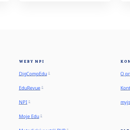
WEBY NPI
KO
DigCompEdu
O pr
EduRevue
Kon
NPI
myj
Moje Edu