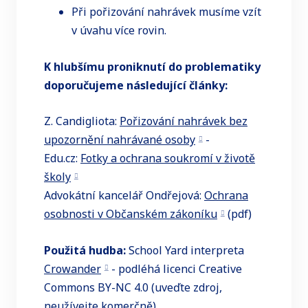
Při pořizování nahrávek musíme vzít
v úvahu více rovin.
K hlubšímu proniknutí do problematiky
doporučujeme následující články:
Z. Candigliota:
Pořizování nahrávek bez
upozornění nahrávané osoby
-
Edu.cz:
Fotky a ochrana soukromí v životě
školy
Advokátní kancelář Ondřejová:
Ochrana
osobnosti v Občanském zákoníku
(pdf)
Použitá hudba:
School Yard interpreta
Crowander
- podléhá licenci Creative
Commons BY-NC 4.0 (uveďte zdroj,
neužívejte komerčně).