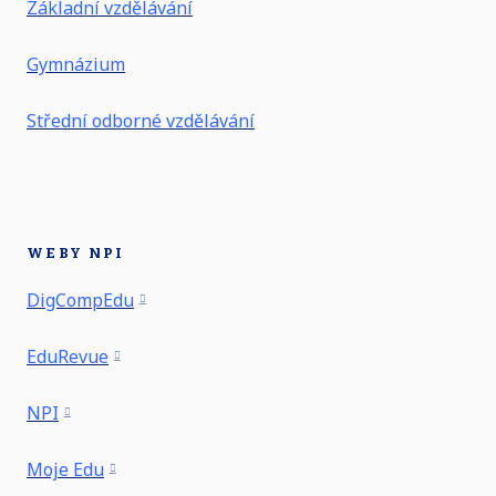
Základní vzdělávání
Gymnázium
Střední odborné vzdělávání
WEBY NPI
DigCompEdu
EduRevue
NPI
Moje Edu