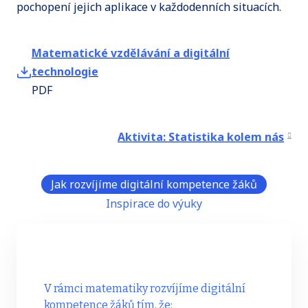
pochopení jejich aplikace v každodenních situacích.
Matematické vzdělávání a digitální
technologie
PDF
Aktivita: Statistika kolem nás
Jak rozvíjíme digitální kompetence žáků
Inspirace do výuky
V rámci matematiky rozvíjíme digitální
kompetence žáků tím, že: