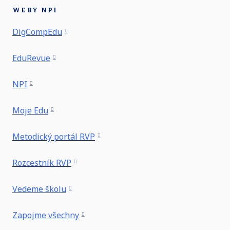
WEBY NPI
DigCompEdu
EduRevue
NPI
Moje Edu
Metodický portál RVP
Rozcestník RVP
Vedeme školu
Zapojme všechny