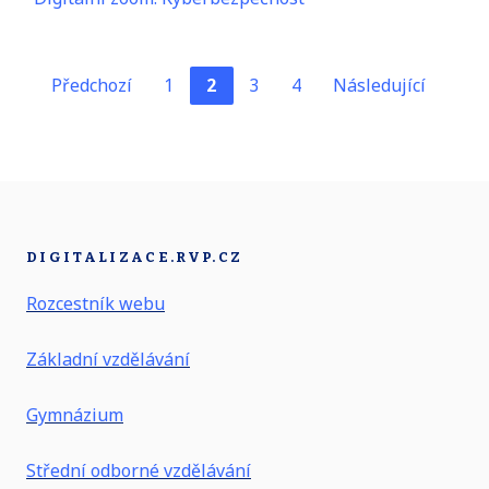
Prv
Po
Předchozí
1
2
3
4
Následující
DIGITALIZACE.RVP.CZ
Rozcestník webu
Základní vzdělávání
Gymnázium
Střední odborné vzdělávání