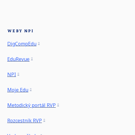
WEBY NPI
DigCompEdu
EduRevue
NPI
Moje Edu
Metodický portál RVP
Rozcestník RVP