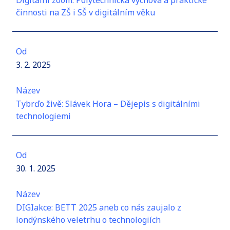
Digitální zoom: Polytechnická výchova a praktické
činnosti na ZŠ i SŠ v digitálním věku
Od
3. 2. 2025
Název
Tybrďo živě: Slávek Hora – Dějepis s digitálními
technologiemi
Od
30. 1. 2025
Název
DIGIakce: BETT 2025 aneb co nás zaujalo z
londýnského veletrhu o technologiích