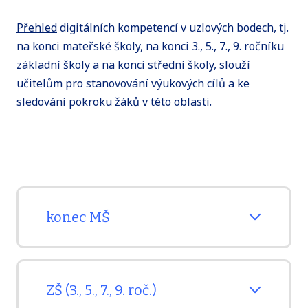
Přehled
digitálních kompetencí v uzlových bodech, tj.
na konci mateřské školy, na konci 3., 5., 7., 9. ročníku
základní školy a na konci střední školy, slouží
učitelům pro stanovování výukových cílů a ke
sledování pokroku žáků v této oblasti.
konec MŠ
VYUŽITÍ A ZAPOJENÍ, INFORMACE A
ZŠ (3., 5., 7., 9. roč.)
KOMUNIKACE