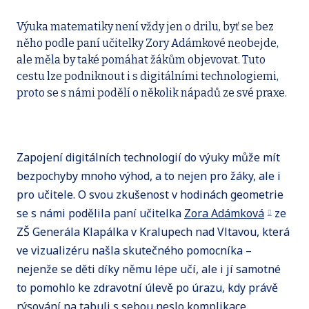
Výuka matematiky není vždy jen o drilu, byť se bez
něho podle paní učitelky Zory Adámkové neobejde,
ale měla by také pomáhat žákům objevovat. Tuto
cestu lze podniknout i s digitálními technologiemi,
proto se s námi podělí o několik nápadů ze své praxe.
Zapojení digitálních technologií do výuky může mít
bezpochyby mnoho výhod, a to nejen pro žáky, ale i
pro učitele. O svou zkušenost v hodinách geometrie
se s námi podělila paní učitelka
Zora Adámková
ze
ZŠ Generála Klapálka v Kralupech nad Vltavou, která
ve vizualizéru našla skutečného pomocníka –
nejenže se děti díky němu lépe učí, ale i jí samotné
to pomohlo ke zdravotní úlevě po úrazu, kdy právě
rýsování na tabuli s sebou neslo komplikace.