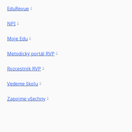
EduRevue
NPI
Moje Edu
Metodický portál RVP
Rozcestník RVP
Vedeme školu
Zapojme všechny