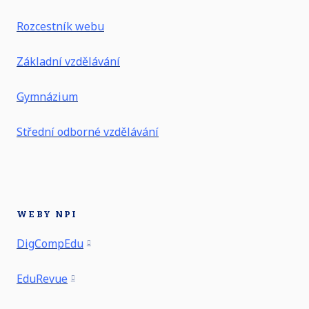
Rozcestník webu
Základní vzdělávání
Gymnázium
Střední odborné vzdělávání
WEBY NPI
DigCompEdu
EduRevue