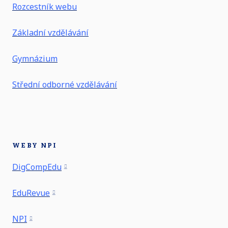
Rozcestník webu
Základní vzdělávání
Gymnázium
Střední odborné vzdělávání
WEBY NPI
DigCompEdu
EduRevue
NPI