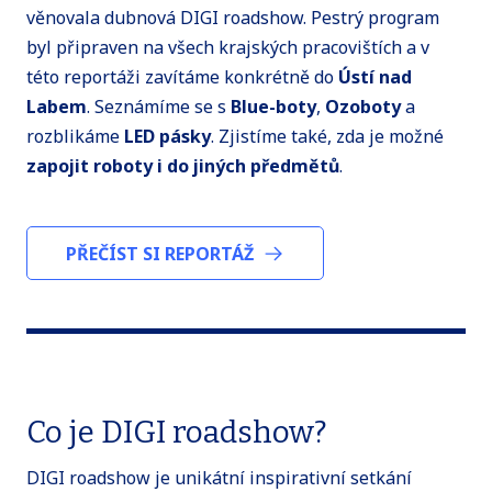
věnovala dubnová DIGI roadshow. Pestrý program
byl připraven na všech krajských pracovištích a v
této reportáži zavítáme konkrétně do
Ústí nad
Labem
. Seznámíme se s
Blue-boty
,
Ozoboty
a
rozblikáme
LED pásky
. Zjistíme také, zda je možné
zapojit roboty i do jiných předmětů
.
PŘEČÍST SI REPORTÁŽ
Co je DIGI roadshow?
DIGI roadshow je unikátní inspirativní setkání