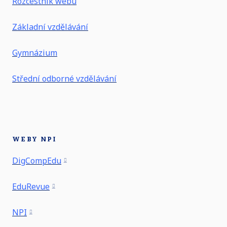
Rozcestník webu
Základní vzdělávání
Gymnázium
Střední odborné vzdělávání
WEBY NPI
DigCompEdu
EduRevue
NPI