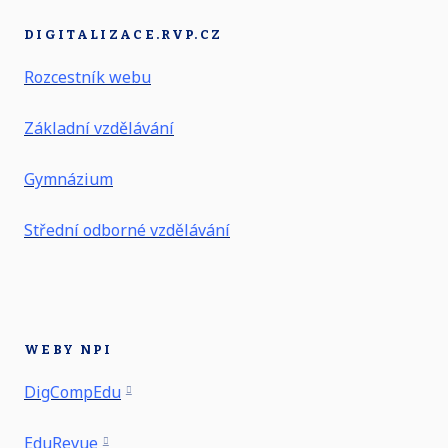
DIGITALIZACE.RVP.CZ
Rozcestník webu
Základní vzdělávání
Gymnázium
Střední odborné vzdělávání
WEBY NPI
DigCompEdu
EduRevue