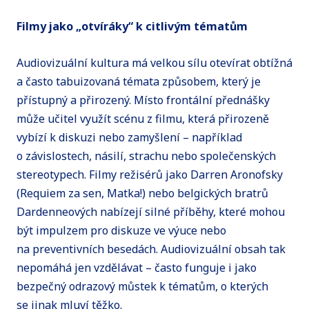
Filmy jako „otvíráky“ k citlivým tématům
Audiovizuální kultura má velkou sílu otevírat obtížná
a často tabuizovaná témata způsobem, který je
přístupný a přirozený. Místo frontální přednášky
může učitel využít scénu z filmu, která přirozeně
vybízí k diskuzi nebo zamyšlení – například
o závislostech, násilí, strachu nebo společenských
stereotypech. Filmy režisérů jako Darren Aronofsky
(Requiem za sen, Matka!) nebo belgických bratrů
Dardenneových nabízejí silné příběhy, které mohou
být impulzem pro diskuze ve výuce nebo
na preventivních besedách. Audiovizuální obsah tak
nepomáhá jen vzdělávat – často funguje i jako
bezpečný odrazový můstek k tématům, o kterých
se jinak mluví těžko.