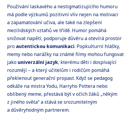
Používání laskavého a nestigmatizujícího humoru
má podle výzkumů pozitivní vliv nejen na motivaci
a zapamatování učiva, ale také na zlepšení
mezilidských vztahů ve třídě. Humor pomáhá
snižovat napětí, podporuje důvěru a otevírá prostor
pro
autentickou komunikaci
. Popkulturní hlášky,
memy nebo narážky na známé filmy mohou fungovat
jako
univerzální jazyk
, kterému děti i dospívající
rozumějí – a který učitelům i rodičům pomáhá
překlenout generační propast. Když se pedagog
odkáže na mistra Yodu, Harryho Pottera nebo
oblíbený meme, přestává být v očích žáků „někým
z jiného světa“ a stává se srozumitelným
a důvěryhodným partnerem.