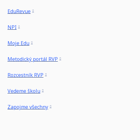
EduRevue
NPI
Moje Edu
Metodický portál RVP
Rozcestník RVP
Vedeme školu
Zapojme všechny