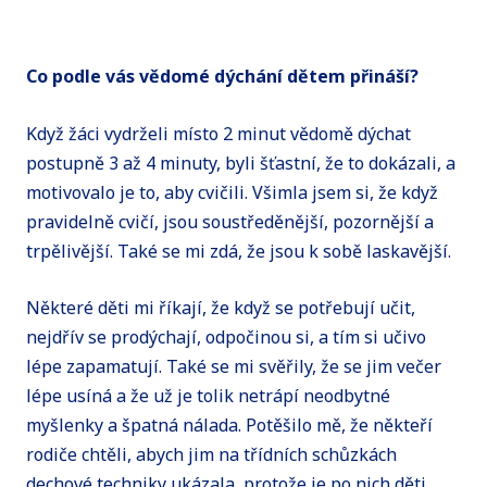
Co podle vás vědomé dýchání dětem přináší?
Když žáci vydrželi místo 2 minut vědomě dýchat
postupně 3 až 4 minuty, byli šťastní, že to dokázali, a
motivovalo je to, aby cvičili. Všimla jsem si, že když
pravidelně cvičí, jsou soustředěnější, pozornější a
trpělivější. Také se mi zdá, že jsou k sobě laskavější.
Některé děti mi říkají, že když se potřebují učit,
nejdřív se prodýchají, odpočinou si, a tím si učivo
lépe zapamatují. Také se mi svěřily, že se jim večer
lépe usíná a že už je tolik netrápí neodbytné
myšlenky a špatná nálada. Potěšilo mě, že někteří
rodiče chtěli, abych jim na třídních schůzkách
dechové techniky ukázala, protože je po nich děti