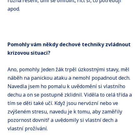
různá řešení, umí se omluvit, říct si, co potřebují
apod.
Pomohly vám někdy dechové techniky zvládnout
krizovou situaci?
Ano, pomohly. Jeden žák trpěl úzkostnými stavy, měl
náběh na panickou ataku a nemohl popadnout dech.
Navedla jsem ho pomalu k uvědomění si vlastního
dechu a on se postupně zklidnil. Viděla to celá třída a
tím se děti také učí. Když jsou nervózní nebo ve
zvýšeném stresu, navedu je k tomu, aby zaměřily
pozornost dovnitř a uvědomily si vlastní dech a
vlastní prožívání.