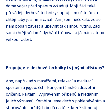
doma večer před spaním vyžadují. Moji žáci také
převádějí dechové techniky suplujícím učitelům a
chtějí, aby je s nimi cvičili. Ani jsem nečekala, že se
nám podaří zavést a upevnit tak silnou rutinu. Žáci
sami chtějí vědomé dýchání trénovat a já mám z toho
velkou radost.
Propojujete dechové techniky i s jinými přístupy?
Ano, například s masážemi, relaxací a meditací,
sportem a jógou, čchi-kungem (čínské zdravotní
cvičení), kartami, vyprávěním příběhů a hledáním
jejich významů. Kombinujeme dech s poklepáváním a
stlačováním určitých bodů na těle, které stimulují