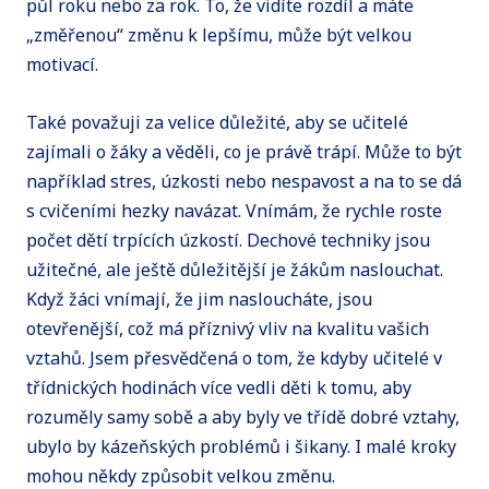
půl roku nebo za rok. To, že vidíte rozdíl a máte
„změřenou“ změnu k lepšímu, může být velkou
motivací.
Také považuji za velice důležité, aby se učitelé
zajímali o žáky a věděli, co je právě trápí. Může to být
například stres, úzkosti nebo nespavost a na to se dá
s cvičeními hezky navázat. Vnímám, že rychle roste
počet dětí trpících úzkostí. Dechové techniky jsou
užitečné, ale ještě důležitější je žákům naslouchat.
Když žáci vnímají, že jim nasloucháte, jsou
otevřenější, což má příznivý vliv na kvalitu vašich
vztahů. Jsem přesvědčená o tom, že kdyby učitelé v
třídnických hodinách více vedli děti k tomu, aby
rozuměly samy sobě a aby byly ve třídě dobré vztahy,
ubylo by kázeňských problémů i šikany. I malé kroky
mohou někdy způsobit velkou změnu.