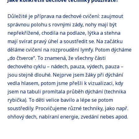
Důležité je příprava na dechové cvičení: zaujmout
správnou polohu s rovnými zády, nohy mají být
nepřekřížené, chodila na podlaze, lýtka a stehna
mají svírat pravý úhel a soustředit se. Na začátku
děláme cvičení na rozproudění lymfy. Potom dýcháme
„do čtverce“. To znamená, že všechny části
dechového cyklu – nádech, pauza, výdech, pauza –
jsou stejně dlouhé. Nejprve jsem žáky při dýchání
vedla hlasem, potom jsme přešli k vizualizaci, kdy
jsem na tabuli promítala průběh dýchání (technika
rybička). To děti velice bavilo a lépe se potom
soustředily. Procvičujeme různé techniky, jako např.
ohňový dech, nabíraní energie, zvedání nebes apod.