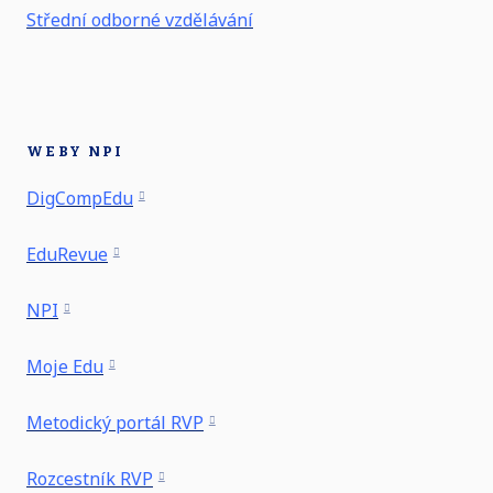
Střední odborné vzdělávání
WEBY NPI
DigCompEdu
EduRevue
NPI
Moje Edu
Metodický portál RVP
Rozcestník RVP