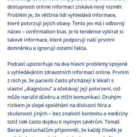
dostupnosti online informací získává nový rozměr.
Problém je, že většina lidí vyhledává informace,
které potvrzují jejich obavy. Tento jev má i odborný
název – confirmation bias. Je to tendence vybírat si
takové informace, které podporují naši prvotní
domněnku a ignorují ostatní fakta.
Podcast upozorňuje na dva hlavní problémy spojené
s vyhledáváním zdravotních informací online. Prvním
z nich je, že pacienti často přicházejí k lékaři s
vlastní „diagnózou“ a očekávají její potvrzení, což
může narušit důvěru a ztížit komunikaci. Druhým
rizikem je slepé spoléhání na diskusní fóra a
zkušenosti jiných – bez znalosti kontextu a medicíny
totiž lidé často dojdou k mylným závěrům. Tomáš
Beran posluchačům připomněl, že každý člověk je