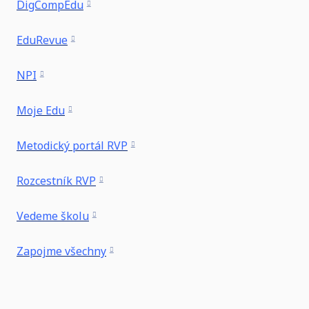
DigCompEdu
EduRevue
NPI
Moje Edu
Metodický portál RVP
Rozcestník RVP
Vedeme školu
Zapojme všechny